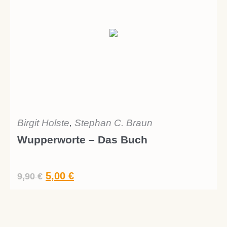
Birgit Holste
,
Stephan C. Braun
Wupperworte – Das Buch
Ursprünglicher
Aktueller
5,00
€
9,90
€
Preis
Preis
war:
ist:
9,90 €
5,00 €.