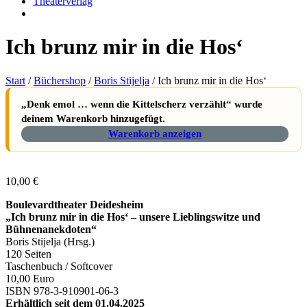
Theaterverlag
Ich brunz mir in die Hos‘
Start
/
Büchershop
/
Boris Stijelja
/ Ich brunz mir in die Hos‘
„Denk emol … wenn die Kittelscherz verzählt“ wurde
deinem Warenkorb hinzugefügt.
Warenkorb anzeigen
10,00
€
Boulevardtheater Deidesheim
„Ich brunz mir in die Hos‘ – unsere Lieblingswitze und
Bühnenanekdoten“
Boris Stijelja (Hrsg.)
120 Seiten
Taschenbuch / Softcover
10,00 Euro
ISBN 978-3-910901-06-3
Erhältlich seit dem 01.04.2025