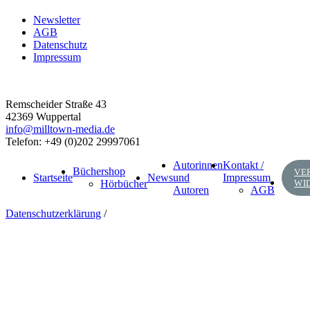
Newsletter
AGB
Datenschutz
Impressum
Remscheider Straße 43
42369 Wuppertal
info@milltown-media.de
Telefon: +49 (0)202 29997061
Autorinnen
Kontakt /
Büchershop
VE
Startseite
News
und
Impressum
Hörbücher
WI
Autoren
AGB
Datenschutzerklärung
/