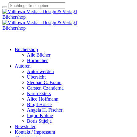
Büchershop
Alle Bücher
Hörbücher
Autoren
Autor werden
Übersicht
Stephan C. Braun
Carsten Czanderna
Karin Esters
Alice Hoffmann
Birgit Holste
Angela H. Fischer
Ingrid Kühne
Boris Stijelja
Newsletter
Kontakt / Impressum