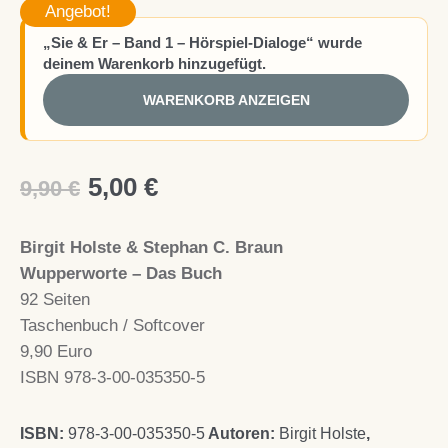
Angebot!
„Sie & Er – Band 1 – Hörspiel-Dialoge“ wurde
deinem Warenkorb hinzugefügt.
WARENKORB ANZEIGEN
Ursprünglicher
Aktueller
5,00
€
9,90
€
Preis
Preis
Birgit Holste & Stephan C. Braun
war:
ist:
Wupperworte – Das Buch
9,90 €
5,00 €.
92 Seiten
Taschenbuch / Softcover
9,90 Euro
ISBN 978-3-00-035350-5
ISBN:
978-3-00-035350-5
Autoren:
Birgit Holste
,