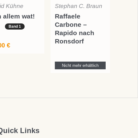
rid Kühne
Stephan C. Braun
 allem wat!
Raffaele
Carbone –
Band 1
Rapido nach
Ronsdorf
00
€
Nicht mehr erhältlich
Quick Links