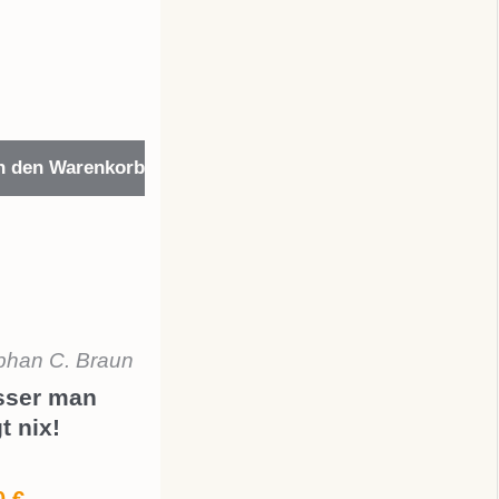
n den Warenkorb
phan C. Braun
sser man
t nix!