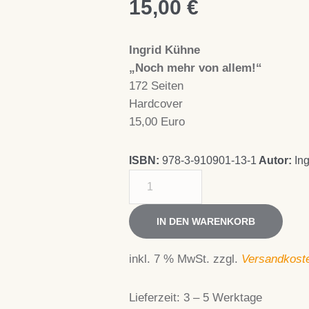
15,00
€
Ingrid Kühne
„Noch mehr von allem!“
172 Seiten
Hardcover
15,00 Euro
ISBN:
978-3-910901-13-1
Autor:
In
Noch
mehr
von
IN DEN WARENKORB
allem!
Menge
inkl. 7 % MwSt.
zzgl.
Versandkost
Lieferzeit:
3 – 5 Werktage